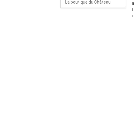
La boutique du Château
l
d