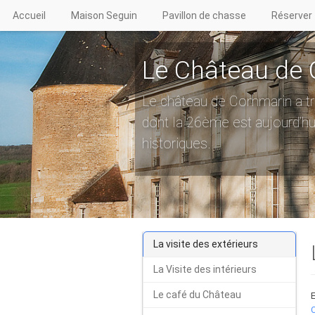
Accueil
Maison Seguin
Pavillon de chasse
Réserver
Le Château de
Le château de Commarin a tra
dont la 26ème est aujourd’hui 
historiques.
La visite des extérieurs
La Visite des intérieurs
Le café du Château
E