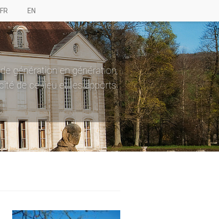
FR
EN
 de génération en génération,
cité de ce lieu et les apports