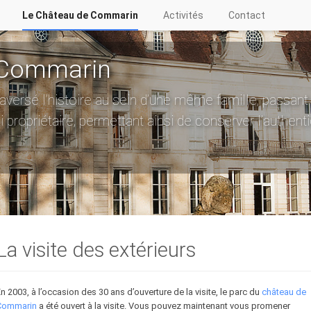
Le Château de Commarin
Activités
Contact
 Commarin
versé l’histoire au sein d’une même famille, passant
propriétaire, permettant ainsi de conserver l’authenti
La visite des extérieurs
n 2003, à l’occasion des 30 ans d’ouverture de la visite, le parc du
château de
Commarin
a été ouvert à la visite. Vous pouvez maintenant vous promener